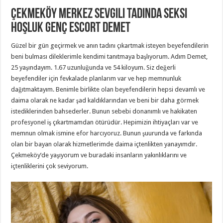
Çekmeköy Merkez Sevgili Tadında Seksi
Hoşluk Genç Escort Demet
Güzel bir gün geçirmek ve anın tadını çıkartmak isteyen beyefendilerin
beni bulması dileklerimle kendimi tanıtmaya başlıyorum. Adım Demet,
25 yaşındayım. 1.67 uzunluğunda ve 54 kiloyum. Siz değerli
beyefendiler için fevkalade planlarım var ve hep memnunluk
dağıtmaktayım. Benimle birlikte olan beyefendilerin hepsi devamlı ve
daima olarak ne kadar şad kaldıklarından ve beni bir daha görmek
istediklerinden bahsederler. Bunun sebebi donanımlı ve hakikaten
profesyonel iş çıkartmamdan ötürüdür. Hepimizin ihtiyaçları var ve
memnun olmak ismine efor harcıyoruz. Bunun şuurunda ve farkında
olan bir bayan olarak hizmetlerimde daima içtenlikten yanayımdır.
Çekmeköy’de yaşıyorum ve buradaki insanların yakınlıklarını ve
içtenliklerini çok seviyorum.