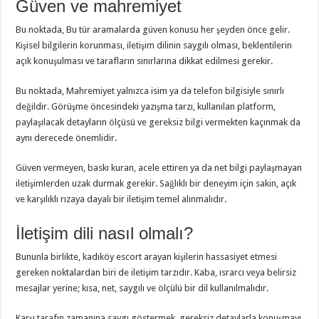
Güven ve mahremiyet
Bu noktada, Bu tür aramalarda güven konusu her şeyden önce gelir.
Kişisel bilgilerin korunması, iletişim dilinin saygılı olması, beklentilerin
açık konuşulması ve tarafların sınırlarına dikkat edilmesi gerekir.
Bu noktada, Mahremiyet yalnızca isim ya da telefon bilgisiyle sınırlı
değildir. Görüşme öncesindeki yazışma tarzı, kullanılan platform,
paylaşılacak detayların ölçüsü ve gereksiz bilgi vermekten kaçınmak da
aynı derecede önemlidir.
Güven vermeyen, baskı kuran, acele ettiren ya da net bilgi paylaşmayan
iletişimlerden uzak durmak gerekir. Sağlıklı bir deneyim için sakin, açık
ve karşılıklı rızaya dayalı bir iletişim temel alınmalıdır.
İletişim dili nasıl olmalı?
Bununla birlikte, kadıköy escort arayan kişilerin hassasiyet etmesi
gereken noktalardan biri de iletişim tarzıdır. Kaba, ısrarcı veya belirsiz
mesajlar yerine; kısa, net, saygılı ve ölçülü bir dil kullanılmalıdır.
Karşı tarafın zamanına saygı göstermek, gereksiz detaylarla konuşmayı