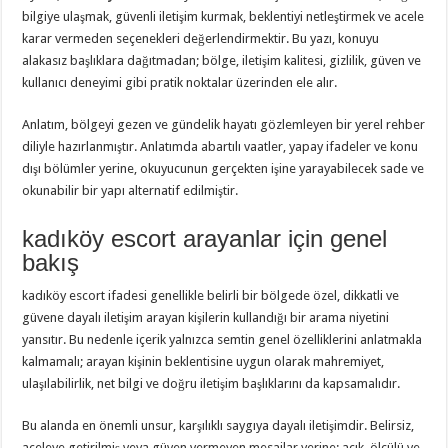
bilgiye ulaşmak, güvenli iletişim kurmak, beklentiyi netleştirmek ve acele
karar vermeden seçenekleri değerlendirmektir. Bu yazı, konuyu
alakasız başlıklara dağıtmadan; bölge, iletişim kalitesi, gizlilik, güven ve
kullanıcı deneyimi gibi pratik noktalar üzerinden ele alır.
Anlatım, bölgeyi gezen ve gündelik hayatı gözlemleyen bir yerel rehber
diliyle hazırlanmıştır. Anlatımda abartılı vaatler, yapay ifadeler ve konu
dışı bölümler yerine, okuyucunun gerçekten işine yarayabilecek sade ve
okunabilir bir yapı alternatif edilmiştir.
kadıköy escort arayanlar için genel
bakış
kadıköy escort ifadesi genellikle belirli bir bölgede özel, dikkatli ve
güvene dayalı iletişim arayan kişilerin kullandığı bir arama niyetini
yansıtır. Bu nedenle içerik yalnızca semtin genel özelliklerini anlatmakla
kalmamalı; arayan kişinin beklentisine uygun olarak mahremiyet,
ulaşılabilirlik, net bilgi ve doğru iletişim başlıklarını da kapsamalıdır.
Bu alanda en önemli unsur, karşılıklı saygıya dayalı iletişimdir. Belirsiz,
aceleye getirilmiş veya güven vermeyen mesajlar yerine; açık, ölçülü ve