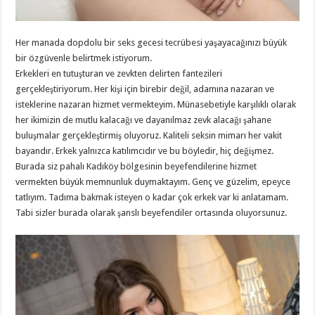
Her manada dopdolu bir seks gecesi tecrübesi yaşayacağınızı büyük
bir özgüvenle belirtmek istiyorum.
Erkekleri en tutuşturan ve zevkten delirten fantezileri
gerçekleştiriyorum. Her kişi için birebir değil, adamına nazaran ve
isteklerine nazaran hizmet vermekteyim. Münasebetiyle karşılıklı olarak
her ikimizin de mutlu kalacağı ve dayanılmaz zevk alacağı şahane
buluşmalar gerçekleştirmiş oluyoruz. Kaliteli seksin mimarı her vakit
bayandır. Erkek yalnızca katılımcıdır ve bu böyledir, hiç değişmez.
Burada siz pahalı Kadıköy bölgesinin beyefendilerine hizmet
vermekten büyük memnunluk duymaktayım. Genç ve güzelim, epeyce
tatlıyım. Tadıma bakmak isteyen o kadar çok erkek var ki anlatamam.
Tabi sizler burada olarak şanslı beyefendiler ortasında oluyorsunuz.