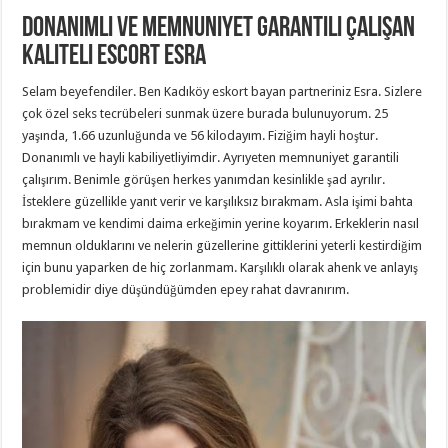
Donanımlı ve Memnuniyet Garantili Çalışan
Kaliteli Escort Esra
Selam beyefendiler. Ben Kadıköy eskort bayan partneriniz Esra. Sizlere
çok özel seks tecrübeleri sunmak üzere burada bulunuyorum. 25
yaşında, 1.66 uzunluğunda ve 56 kilodayım. Fiziğim hayli hoştur.
Donanımlı ve hayli kabiliyetliyimdir. Ayrıyeten memnuniyet garantili
çalışırım. Benimle görüşen herkes yanımdan kesinlikle şad ayrılır.
İsteklere güzellikle yanıt verir ve karşılıksız bırakmam. Asla işimi bahta
bırakmam ve kendimi daima erkeğimin yerine koyarım. Erkeklerin nasıl
memnun olduklarını ve nelerin güzellerine gittiklerini yeterli kestirdiğim
için bunu yaparken de hiç zorlanmam. Karşılıklı olarak ahenk ve anlayış
problemidir diye düşündüğümden epey rahat davranırım.