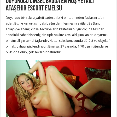
Doyurucu Cinsel Bağda En Hoş Yetkili
Ataşehir Escort Emelsu
Doyurucu bir seks ziyafeti sadece fizikî bir tatminden fazlasını tabir
eder. Bu, iki kişi ortasındaki bağın derinleşmesini sağlar. Bağlantı,
anlayış ve ahenk, cinsel tecrübelerin kalitesini büyük ölçüde tesirler.
Kendinizi rahat hissettiğiniz, tıpkı vakitte zevk aldığınız anlar, doyurucu
bir cinselliğin temel taşlarıdır. Hatta, seks konusunda dürüst ve objektif
olmak, o ilgiyi güçlendiriyor. Emelsu, 27 yaşında, 1.70 uzunluğunda ve
56 kiloda olup, çok seksi bir hatundur.