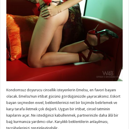
Kondomsuz doyurucu cinsellik isteyenlerin Emelsu, en favori bayanı
olacak. Emelsu’nun irtibat gücünü gördüğünüzde şaşıracaksınız. Eskort
bayan seçmeden evvel, beklentilerinizi net bir biçimde belirlemek ve
karşı tarafa iletmek çok değerli. Uygun bir irtibat, cinsel tatminin
kapılarını açar. Ne istediğinizi kabullenmek, partnerinizle daha âlâ bir
bağ kurmanıza yardımcı olur. Karşılıklı beklentilerin anlaşılması,
tecrübelerinizi zenginleştirebilir.