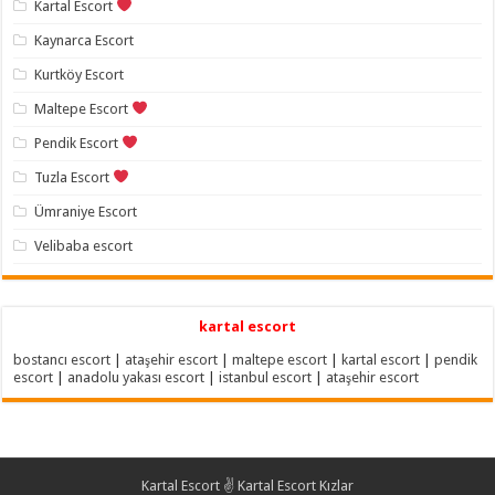
Kartal Escort
Kaynarca Escort
Kurtköy Escort
Maltepe Escort
Pendik Escort
Tuzla Escort
Ümraniye Escort
Velibaba escort
kartal escort
bostancı escort
|
ataşehir escort
|
maltepe escort
|
kartal escort
|
pendik
escort
|
anadolu yakası escort
|
istanbul escort
|
ataşehir escort
Kartal Escort ✌️ Kartal Escort Kızlar