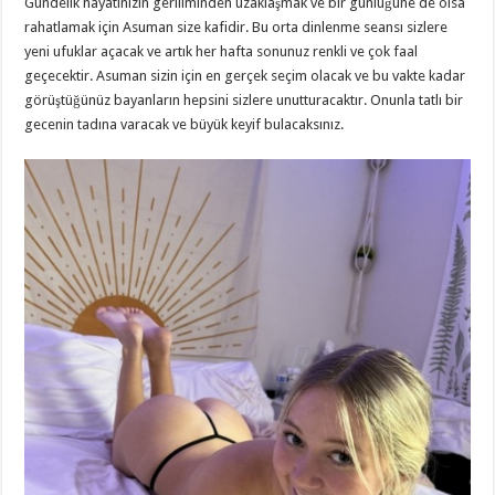
Gündelik hayatınızın geriliminden uzaklaşmak ve bir günlüğüne de olsa
rahatlamak için Asuman size kafidir. Bu orta dinlenme seansı sizlere
yeni ufuklar açacak ve artık her hafta sonunuz renkli ve çok faal
geçecektir. Asuman sizin için en gerçek seçim olacak ve bu vakte kadar
görüştüğünüz bayanların hepsini sizlere unutturacaktır. Onunla tatlı bir
gecenin tadına varacak ve büyük keyif bulacaksınız.