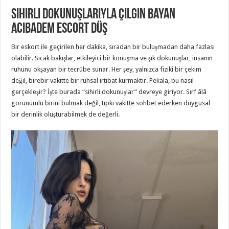
Sihirli Dokunuşlarıyla Çılgın Bayan
Acıbadem Escort Düş
Bir eskort ile geçirilen her dakika, sıradan bir buluşmadan daha fazlası
olabilir. Sıcak bakışlar, etkileyici bir konuşma ve şık dokunuşlar, insanın
ruhunu okşayan bir tecrübe sunar. Her şey, yalnızca fizikî bir çekim
değil, birebir vakitte bir ruhsal irtibat kurmaktır. Pekala, bu nasıl
gerçekleşir? İşte burada “sihirli dokunuşlar” devreye giriyor. Sırf âlâ
görünümlü birini bulmak değil, tıpkı vakitte sohbet ederken duygusal
bir derinlik oluşturabilmek de değerli.