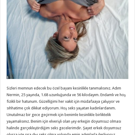
Sizleri memnun edecek bu özel bayanı kesinlikle tanımalısınız. Adım
Nermin, 25 yaşında, 1.68 uzunluğunda ve 56 kilodayım. Endamlı ve hoş
fizikli bir hatunum. Güzelliğimi her vakit için müdafaaya çalışıyor ve
sıhhatime çok dikkat ediyorum. Hoş seks yaşatan kadınlardanım.
Unutulmaz bir gece geçirmek için benimle kesinlikle birliktelik
yaşamalısınız. Benim için elverişli olan şey erkeğin doyumsuz olması
halinde gerçekleştirdiğim seks gecelerimdir. Şayet erkek doyumsuz
olursa işte sıra dışı seks olma yolunda emin adımlarla ilerliyoruz