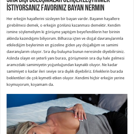
Sıra Dışı Buluşmalar Gerçekleştirmek
İstiyorsanız Favoriniz Bayan Nermin
Her erkeğin hayallerini süsleyen bir bayan vardır. Bayanın hayallere
girebilmesi demek, o erkeğin gönlünü kazanması demektir. Kendim
ismine söylemeliyim ki görüşme yaptığım beyefendilerin her birinin
aklında kazındığımı biliyorum. Bilhassa içten ve doğal davranışlarımla
etkilediğim beylerimin en güzeline giden şey doğallığım ve samimi
davranışlarım oluyor. Sıra dışı buluşma bunun neresinde diyebilirsiniz.
Aslında olayın en yeterli yanı burası, görüşmenin sıra dışı hale gelmesi
aramızdaki samimiyetin yoğunluğundan kaynaklı oluyor. Ne kadar
samimiyet o kadar ileri seviye sıra dışılık diyebiliriz. Erkeklerin burada
beklentileri de çok kıymetli etken oluyor. Kendimi hiçbir erkeğin yerine
koymuyorum, koyamam da.