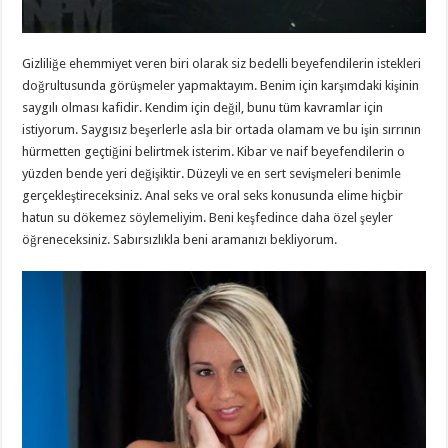
Gizliliğe ehemmiyet veren biri olarak siz bedelli beyefendilerin istekleri
doğrultusunda görüşmeler yapmaktayım. Benim için karşımdaki kişinin
saygılı olması kafidir. Kendim için değil, bunu tüm kavramlar için
istiyorum. Saygısız beşerlerle asla bir ortada olamam ve bu işin sırrının
hürmetten geçtiğini belirtmek isterim. Kibar ve naif beyefendilerin o
yüzden bende yeri değişiktir. Düzeyli ve en sert sevişmeleri benimle
gerçekleştireceksiniz. Anal seks ve oral seks konusunda elime hiçbir
hatun su dökemez söylemeliyim. Beni keşfedince daha özel şeyler
öğreneceksiniz. Sabırsızlıkla beni aramanızı bekliyorum.