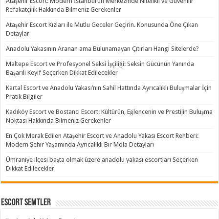
Ataşehir Escort: Modern İstanbul’un Merkezinde Nitelikli ve Güvenilir
Refakatçilik Hakkında Bilmeniz Gerekenler
Ataşehir Escort Kızları ile Mutlu Geceler Geçirin. Konusunda Öne Çıkan
Detaylar
Anadolu Yakasının Aranan ama Bulunamayan Çıtırları Hangi Sitelerde?
Maltepe Escort ve Profesyonel Seksi İşçiliği: Seksin Gücünün Yanında
Başarılı Keyif Seçerken Dikkat Edilecekler
Kartal Escort ve Anadolu Yakası’nın Sahil Hattında Ayrıcalıklı Buluşmalar İçin
Pratik Bilgiler
Kadıköy Escort ve Bostancı Escort: Kültürün, Eğlencenin ve Prestijin Buluşma
Noktası Hakkında Bilmeniz Gerekenler
En Çok Merak Edilen Ataşehir Escort ve Anadolu Yakası Escort Rehberi:
Modern Şehir Yaşamında Ayrıcalıklı Bir Mola Detayları
Ümraniye ilçesi başta olmak üzere anadolu yakası escortları Seçerken
Dikkat Edilecekler
Escort Semtler