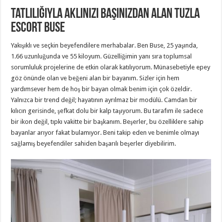
Tatlılığıyla Aklınızı Başınızdan Alan Tuzla
Escort Buse
Yakışıklı ve seçkin beyefendilere merhabalar. Ben Buse, 25 yaşında,
1.66 uzunluğunda ve 55 kiloyum. Güzelliğimin yanı sıra toplumsal
sorumluluk projelerine de etkin olarak katılıyorum. Münasebetiyle epey
göz önünde olan ve beğeni alan bir bayanım. Sizler için hem
yardımsever hem de hoş bir bayan olmak benim için çok özeldir.
Yalnızca bir trend değil; hayatının ayrılmaz bir modülü. Camdan bir
kılıcın gerisinde, şefkat dolu bir kalp taşıyorum. Bu tarafım ile sadece
bir ikon değil, tıpkı vakitte bir başkanım. Beşerler, bu özelliklere sahip
bayanlar arıyor fakat bulamıyor. Beni takip eden ve benimle olmayı
sağlamış beyefendiler sahiden başarılı beşerler diyebilirim.