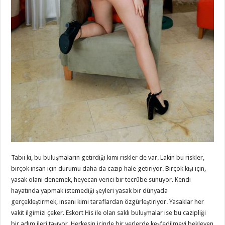
Tabii ki, bu buluşmaların getirdiği kimi riskler de var. Lakin bu riskler,
birçok insan için durumu daha da cazip hale getiriyor. Birçok kişi için,
yasak olanı denemek, heyecan verici bir tecrübe sunuyor. Kendi
hayatında yapmak istemediği şeyleri yasak bir dünyada
gerçekleştirmek, insanı kimi taraflardan özgürleştiriyor. Yasaklar her
vakit ilgimizi çeker. Eskort His ile olan saklı buluşmalar ise bu cazipliği
bir adım ileri taşıyor. Herkesin içinde bir yerlerde keşfedilmeyi bekleyen