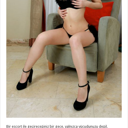
Bir escort ile geçireceğiniz bir gece, yalnızca vücudunuzu değil,